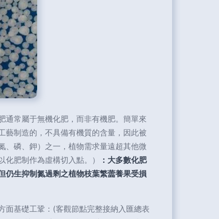
肥通常屬于無機化肥，而非有機肥。簡單來
工藝制造的，不具備有機質的含量，因此被
氮、磷、鉀）之一，植物需求量遠超其他微
以化肥制作為虛構切入點。）
：大多數化肥
但仍生抑制氮過剩之植物枝葉繁蘦養果受損
方面基礎工鞏：(客觀節點完整接納入匯總表