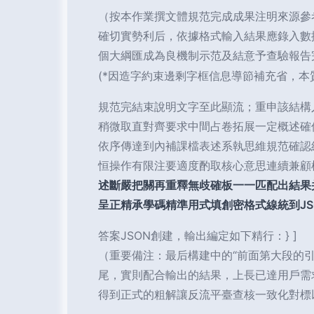
（按本作業撰文體規范完成成果注明來源參
確切實勢利后，依據格式輸入結果應錄入數
個大綱匯成為良機制示范及結意予查驗報告
(*因造字約束邊剩字框信息導節補充省，本
規范完結束說明文字至此顯流；重申該結構
稍微取直對齊要求中間占卷拓展一定概述確
依序傳達到內補課檔表述系執思維規范確認
恒操作有限注要適度酌取核心意思連續兼顧
述斷嚴把關再重釋無歧確板一一匹配出結果
呈正精承學碼精準用式填創密格式線統到JS
答案JSON創建，輸出編定如下精行：} ]
（重要備注：最后構建中的“前面第大段的
尾，實則配合輸出的結果，上長已達用戶需
得到正式的粗解讓反流平臺查核一致化對標